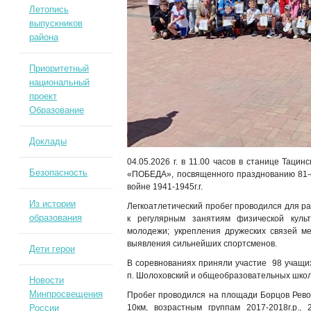
Летопись
выпускников
района
Приоритетный
национальный
проект
Образование
Доклады
04.05.2026 г. в 11.00 часов в станице Таци
Безопасность
«ПОБЕДА», посвященного празднованию 81-
войне 1941-1945г.г.
Из истории
Легкоатлетический пробег проводился для р
образования
к регулярным занятиям физической культ
молодежи; укрепления дружеских связей м
выявления сильнейших спортсменов.
Дети герои
В соревнованиях приняли участие 98 учащих
п. Шолоховский и общеобразовательных школ
Новости
Минпросвещения
Пробег проводился на площади Борцов Рево
10км, возрастным группам 2017-2018г.р., 20
России