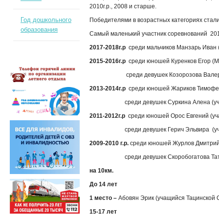
2010г.р., 2008 и старше.
Год дошкольного
Победителями в возрастных категориях стали
образования
Самый маленький участник соревнований 201
2017-2018г.р
среди мальчиков Манзарь Иван 
2015-2016г.р
среди юношей Куренков Егор (М
среди девушек Козорозова Валерия 
2013-2014г.р
среди юношей Жариков Тимофей
среди девушек Суркина Алена (учащ
2011-2012г.р
среди юношей Орос Евгений (у
среди девушек Герич Эльвира (учащ
2009-2010 г.р.
среди юношей Журлов Дмитрий
среди девушек Скоробогатова Татьян
на 10км.
До 14 лет
1 место –
Абовян Эрик (учащийся Тацинской
15-17 лет