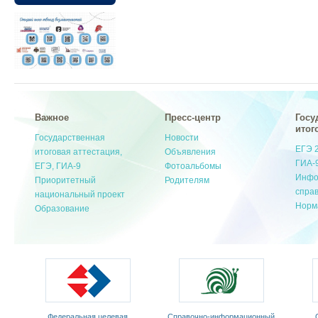
Важное
Пресс-центр
Госу
итог
Государственная
Новости
ЕГЭ 
итоговая аттестация,
Объявления
ГИА-
ЕГЭ, ГИА-9
Фотоальбомы
Инфо
Приоритетный
Родителям
спра
национальный проект
Норм
Образование
Федеральная целевая
Cправочно-информационный