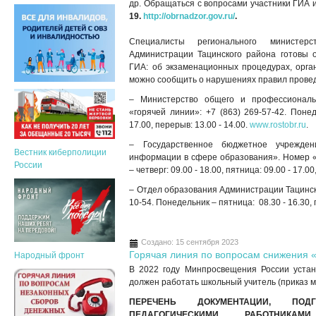
др. Обращаться с вопросами участники ГИА 
19.
http://obrnadzor.gov.ru/
.
Специалисты регионального министер
Администрации Тацинского района готовы 
ГИА: об экзаменационных процедурах, орга
можно сообщить о нарушениях правил прове
– Министерство общего и профессиональ
«горячей линии»: +7 (863) 269-57-42. Понеде
17.00, перерыв: 13.00 - 14.00.
www.rostobr.ru
.
– Государственное бюджетное учрежден
Вестник киберполиции
информации в сфере образования». Номер «г
России
– четверг: 09.00 - 18.00, пятница: 09.00 - 17.0
– Отдел образования Администрации Тацинско
10-54. Понедельник – пятница: 08.30 - 16.30, 
Создано: 15 сентября 2023
Горячая линия по вопросам снижения «
Народный фронт
В 2022 году Минпросвещения России устан
должен работать школьный учитель (приказ м
ПЕРЕЧЕНЬ ДОКУМЕНТАЦИИ, ПОД
ПЕДАГОГИЧЕСКИМИ РАБОТНИК