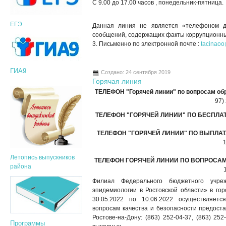
С 9.00 до 17.00 часов , понедельник-пятница.
ЕГЭ
Данная линия не является «телефоном д
сообщений, содержащих факты коррупционны
3. Письменно по электронной почте :
tacinao
ГИА9
Создано: 24 сентября 2019
Горячая линия
ТЕЛЕФОН "Горячей линии" по вопросам об
97) 
ТЕЛЕФОН "ГОРЯЧЕЙ ЛИНИИ" ПО БЕСПЛА
ТЕЛЕФОН
"ГОРЯЧЕЙ ЛИНИИ" ПО ВЫПЛА
Летопись выпускников
ТЕЛЕФОН ГОРЯЧЕЙ ЛИНИИ ПО ВОПРОСА
района
Филиал Федерального бюджетного учре
эпидемиологии в Ростовской области» в го
30.05.2022 по 10.06.2022 осуществляетс
вопросам качества и безопасности предоста
Ростове-на-Дону: (863) 252-04-37, (863) 25
Программы