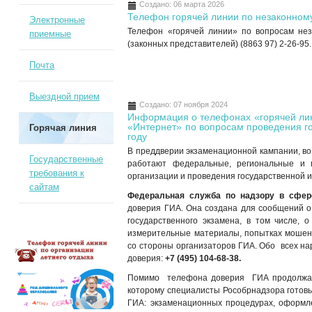
Создано: 06 марта 2026
Телефон горячей линии по незаконном
Электронные
Телефон «горячей линии» по вопросам нез
приемные
(законных представителей) (8863 97) 2-26-95.
Почта
Выездной прием
Создано: 07 ноября 2024
Информация о телефонах «горячей лин
«Интернет» по вопросам проведения го
Горячая линия
году
В преддверии экзаменационной кампании, во
Государственные
работают федеральные, региональные и 
требования к
организации и проведения государственной и
сайтам
Федеральная служба по надзору в сфер
доверия ГИА. Она создана для сообщений о
государственного экзамена, в том числе, 
измерительные материалы, попытках мошенн
со стороны организаторов ГИА. Обо всех н
доверия:
+7 (495) 104-68-38.
Помимо телефона доверия ГИА продолжает
которому специалисты Рособрнадзора готовы
ГИА: экзаменационных процедурах, оформл