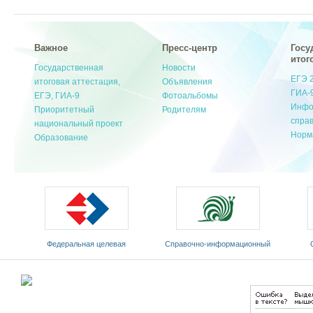
Важное
Пресс-центр
Госу
итог
Государственная
Новости
ЕГЭ 
итоговая аттестация,
Объявления
ГИА-
ЕГЭ, ГИА-9
Фотоальбомы
Инфо
Приоритетный
Родителям
спра
национальный проект
Норм
Образование
Федеральная целевая
Cправочно-информационный
программа развития
портал «Русский язык»
Мин
образования на 2011-2015 годы