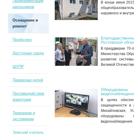
Профориентация
В конце июня 201
школьников
общеобразователь
наружного и внутр
Оснащение и
ремонт
Благодарствен
Профсоюз
Ростовской обла
В преддверии 70-
Доступная среда
Министерства Обра
развитие системы
Великой Отечестве
ШУПР
Перевозки детей
Оборудованы 
видеонаблюден
Противодействие
коррупции
В целях обеспеч
защищенности в а
Михайловская,
Терроризм и
оборудованы 
экстремизм
видеонаблюдения.
Земский учитель