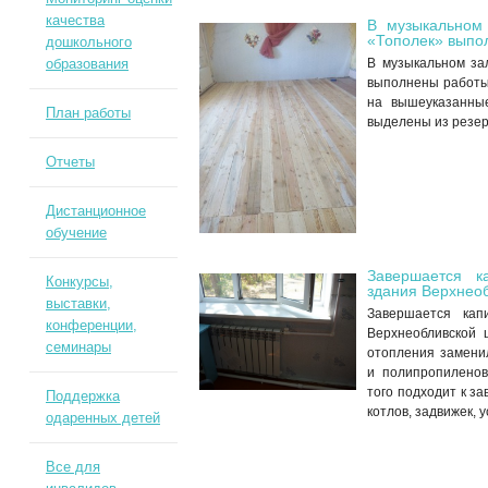
качества
В музыкальном 
«Тополек» выпо
дошкольного
образования
В музыкальном за
выполнены работы
на вышеуказанны
План работы
выделены из резер
Отчеты
Дистанционное
обучение
Завершается к
Конкурсы,
здания Верхнео
выставки,
Завершается кап
конференции,
Верхнеобливской 
семинары
отопления замени
и полипропиленов
того подходит к з
Поддержка
котлов, задвижек, 
одаренных детей
Все для