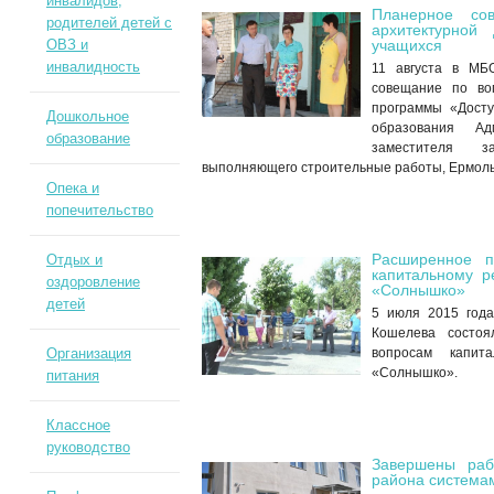
инвалидов,
Планерное со
родителей детей с
архитектурной
учащихся
ОВЗ и
инвалидность
11 августа в МБ
совещание по во
программы «Досту
Дошкольное
образования Ад
образование
заместителя за
выполняющего строительные работы, Ермольч
Опека и
попечительство
Расширенное п
Отдых и
капитальному р
оздоровление
«Солнышко»
детей
5 июля 2015 года
Кошелева состоя
вопросам капита
Организация
«Солнышко».
питания
Классное
руководство
Завершены раб
района система