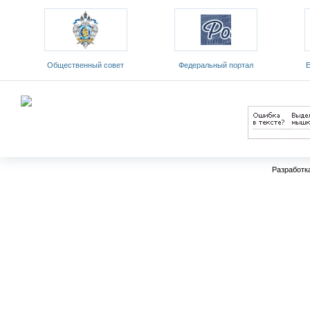
ый
Общественный совет
Федеральный портал
Е
Министерства образования и
«Российское образование»
обр
науки РФ
Разработк