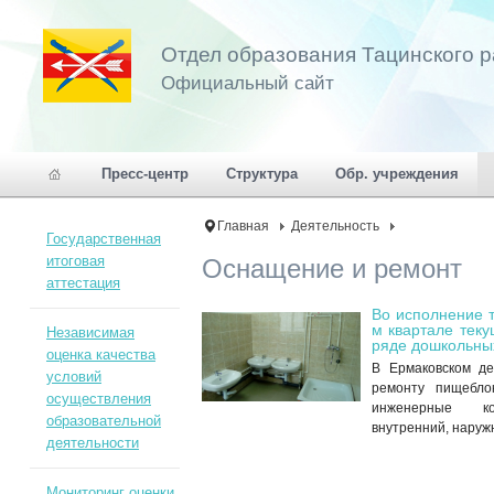
Отдел образования Тацинского 
Официальный сайт
Пресс-центр
Структура
Обр. учреждения
Главная
Деятельность
Государственная
итоговая
Оснащение и ремонт
аттестация
Во исполнение т
м квартале тек
Независимая
ряде дошкольны
оценка качества
В Ермаковском де
условий
ремонту пищебло
осуществления
инженерные ко
образовательной
внутренний, наруж
деятельности
Мониторинг оценки